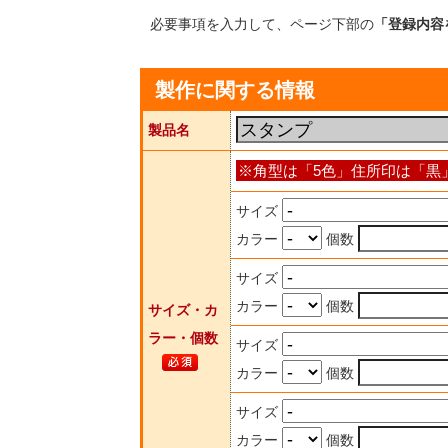
必要事項を入力して、ページ下部の
「登録内容
製作に関する情報
製品名
※角型は「5色」住所印は「黒
サイズ
カラー
個数
サイズ
カラー
個数
サイズ・カ
ラー・個数
サイズ
カラー
個数
サイズ
カラー
個数