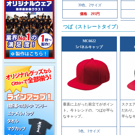
39色、2サイズ
価格
295円
つば（ストレートタイプ）
MC6622
5パネルキャップ
垂直に上がった前立てがポイン
スクエ
ト。今トレンドの、つばが平ら
だわり
なキャップ。
平らな
5色、1サイズ