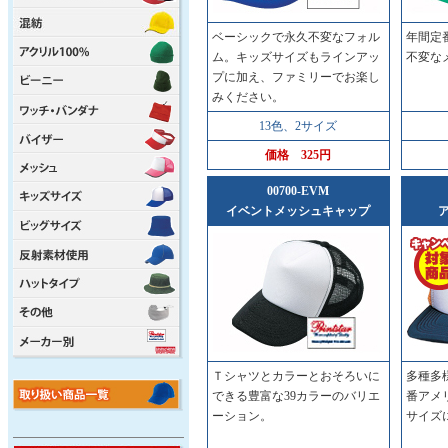
ベーシックで永久不変なフォル
年間定
ム。キッズサイズもラインアッ
不変な
プに加え、ファミリーでお楽し
みください。
13色、2サイズ
価格 325
円
00700-EVM
イベントメッシュキャップ
Ｔシャツとカラーとおそろいに
多種多
できる豊富な39カラーのバリエ
番アメ
ーション。
サイズ