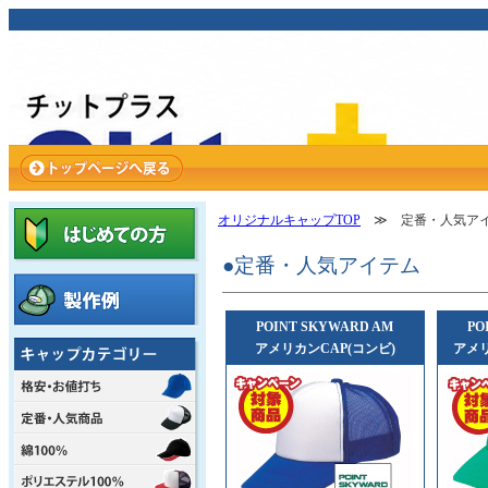
オリジナルキャップTOP
≫ 定番・人気ア
●定番・人気アイテム
POINT SKYWARD AM
PO
アメリカンCAP(コンビ)
アメリ