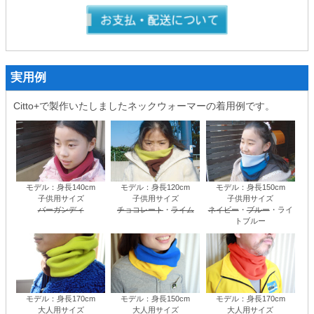
実用例
Citto+で製作いたしましたネックウォーマーの着用例です。
モデル：身長140cm
モデル：身長120cm
モデル：身長150cm
子供用サイズ
子供用サイズ
子供用サイズ
バーガンディ
チョコレート
・
ライム
ネイビー
・
ブルー
・ライ
トブルー
モデル：身長170cm
モデル：身長150cm
モデル：身長170cm
大人用サイズ
大人用サイズ
大人用サイズ