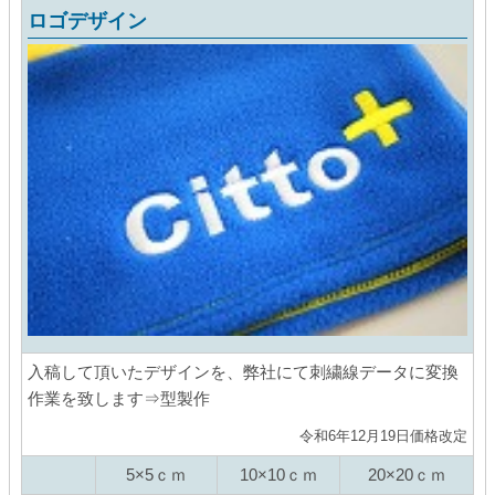
ロゴデザイン
入稿して頂いたデザインを、弊社にて刺繍線データに変換
作業を致します⇒型製作
令和6年12月19日価格改定
5×5ｃｍ
10×10ｃｍ
20×20ｃｍ