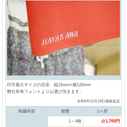
印字最大サイズの目安 縦15mm×横120mm
弊社所有フォントよりお選び頂きます。
令和6年12月19日価格改定
刺繍内容
枚数
1ヶ所
1～4枚
@1,700円