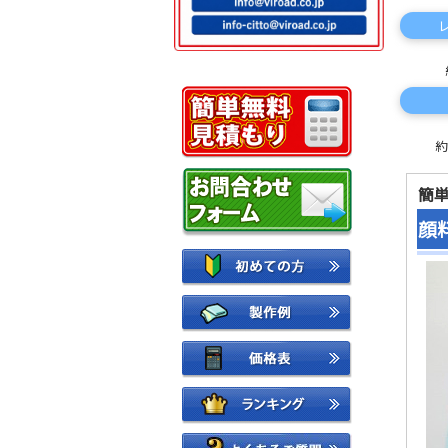
約
簡
顔