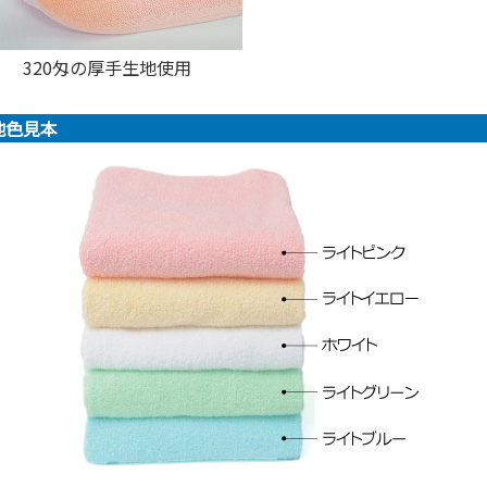
320匁の厚手生地使用
地色見本