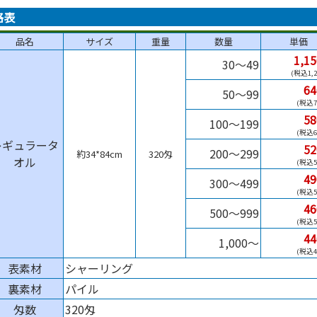
格表
品名
サイズ
重量
数量
単価
1,1
30～49
1,
6
50～99
7
5
100～199
6
レギュラータ
5
200～299
約34*84cm
320匁
オル
5
4
300～499
5
4
500～999
5
4
1,000～
4
表素材
シャーリング
裏素材
パイル
匁数
320匁