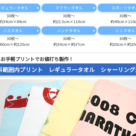
レギュラータオル
マフラータオル
スポーツタオ
30枚～
30枚～
30枚～
約34cm×84cm
約21.5cm×110cm
約40cm×110
バスタオル
ハンドタオル
ミニタオル
30枚～
30枚～
30枚～
60cm×約120cm
約34cm×約37cm
約20cm×約20
単お手軽プリントでお値打ち製作！
料範囲内プリント レギュラータオル シャーリング