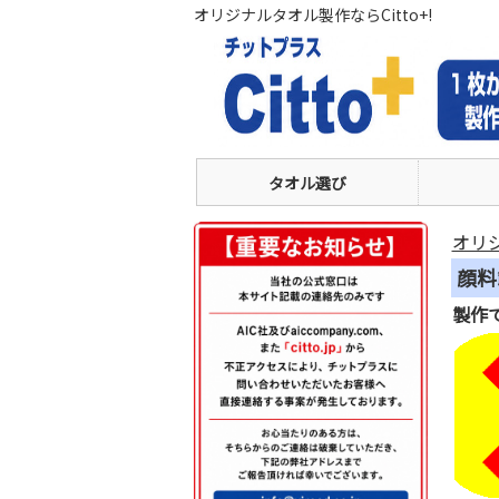
オリジナルタオル製作ならCitto+!
タオル選び
オリ
顔料
製作