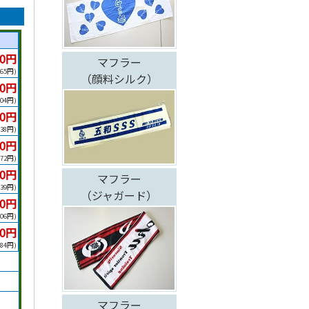
50円
マフラー
265
（顔料シルク）
40円
04
80円
38
20円
72
90円
マフラー
39
（ジャガード）
60円
06
40円
84
マフラー