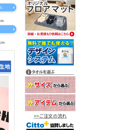
ル
cm
cm
生地
>>ご注文の流れ