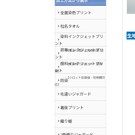
全面染色プリント
社名タオル
生
染料インクジェットプリ
ント
昇華インクジェットプリ
【風合い柔か、発色の良さ】
ント
顔料インクジェットプリ
【新素材・小ロット・短納
ント
期】
【小ロット低価格・短納期対
防染
応】
毛違いジャガード
着抜プリント
織り姫
2色織りジャガード