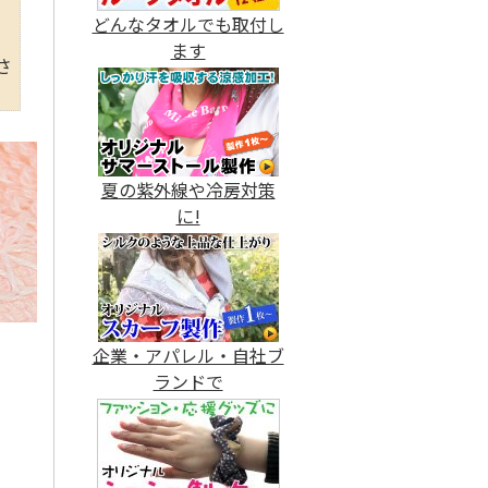
どんなタオルでも取付し
ます
さ
夏の紫外線や冷房対策
に!
企業・アパレル・自社ブ
ランドで