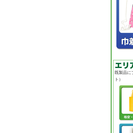
既製品に
ト）