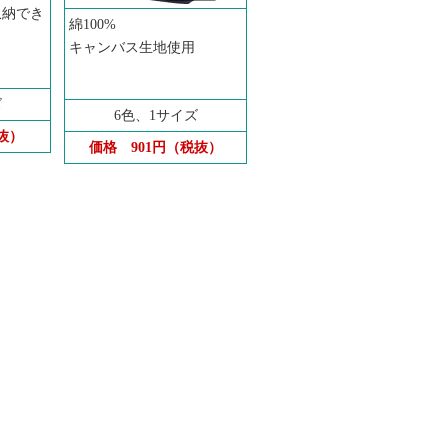
収納でき
綿100%
キャンバス生地使用
ズ
6色、1サイズ
抜）
価格
901円（税抜）