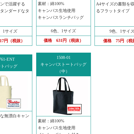
素材：綿100%
ンで活躍する
A4サイズの書類を
キャンバス生地使用
タンダードなタ
るフラットタイプ
キャンバスランチバッグ
6色、1サイズ
、1サイズ
9色、1サイ
価格
631円（税抜）
117円（税抜）
価格
75円（税
1508-01
761-ENT
キャンバストートバッグ
ートバッグ
（中）
な無漂白キャン
素材：綿100%
キャンバス生地使用