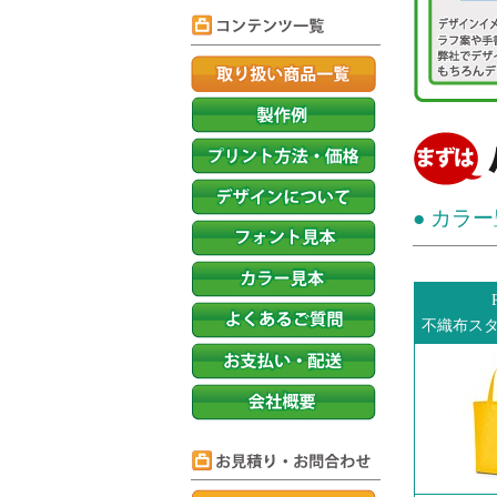
● カラ
不織布ス