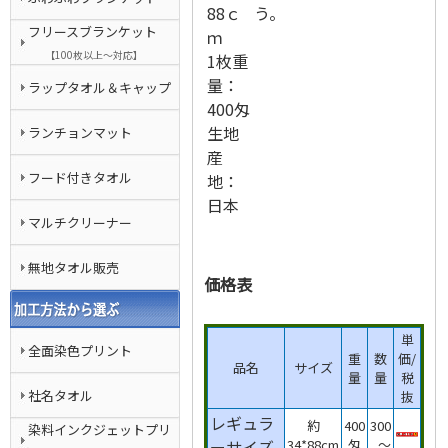
88ｃ
う。
フリースブランケット
ｍ
【100枚以上～対応】
1枚重
量：
ラップタオル＆キャップ
400匁
生地
ランチョンマット
産
フード付きタオル
地：
日本
マルチクリーナー
無地タオル販売
価格表
単
全面染色プリント
重
数
価/
品名
サイズ
量
量
税
社名タオル
抜
レギュラ
約
400
300
染料インクジェットプリ
ーサイズ
34*88cm
匁
～