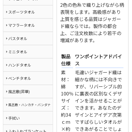
2色の色糸で織り上げながら柄
表現をします。高級感があり
スポーツタオル
上質を感じる品質はジャガー
マフラータオル
ド織ならでは。製作の都合
上、ご注文枚数により若干の
バスタオル
増減があります。
ミニタオル
製品
ワンポイントアドバイ
仕様
ス
ハンドタオル
素
毛違いジャガード織は
ベンチタオル
材：
細かな柄には不向きで
綿
すが、リバーシブル的
風呂敷(昇華)
100％
に裏表の区別なくデザ
サイ
インを活かせることが
風呂敷・ハンカチ・バンダナ
ズ：
できます。あなたのデ
約34
ザインとアイデア次第
手拭い
ｃｍ
ですばらしいタオルが
×約
できあがることでしょ
ふわふわブランケット