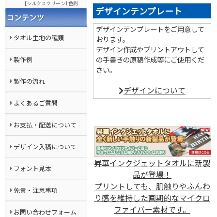
【シルクスクリーン1色刷
デザインテンプレート
り】
デザインテンプレートをご用意して
タオル生地の種類
おります。
デザイン作成やプリントアウトして
の手書きの原稿作成等にご使用くだ
製作例
さい。
製作の流れ
デザインについて
よくあるご質問
お支払・配送について
デザイン入稿について
昇華インクジェットタオルに新製
フォント見本
品が登場！
プリントしても、肌触りやふんわ
免責・注意事項
り感を維持した画期的なマイクロ
ファイバー素材です。
お問い合わせフォーム