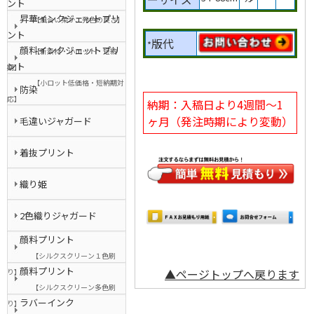
ント
昇華インクジェットプリ
【風合い柔か、発色の良さ】
ント
版代
*
顔料インクジェットプリ
【新素材・小ロット・短納
ント
期】
【小ロット低価格・短納期対
防染
応】
納期：入稿日より4週間～1
ヶ月（発注時期により変動）
毛違いジャガード
着抜プリント
織り姫
2色織りジャガード
顔料プリント
【シルクスクリーン１色刷
顔料プリント
▲ページトップへ戻ります
り】
【シルクスクリーン多色刷
ラバーインク
り】