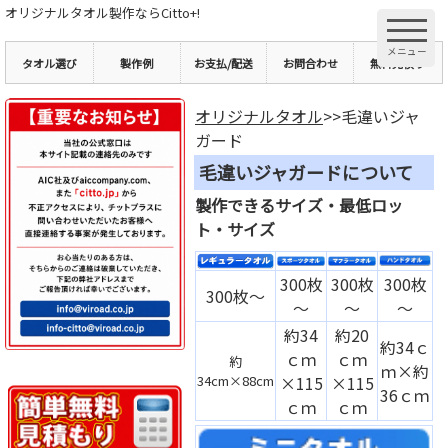
オリジナルタオル製作ならCitto+!
タオル選び
製作例
お支払/配送
お問合わせ
無料見積り
オリジナルタオル
>>毛違いジャ
ガード
毛違いジャガードについて
製作できるサイズ・最低ロッ
ト・サイズ
300枚
300枚
300枚
300枚～
～
～
～
約34
約20
約34ｃ
ｃｍ
ｃｍ
約
ｍ×約
34cm×88cm
×115
×115
36ｃｍ
ｃｍ
ｃｍ