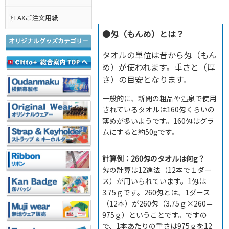
FAXご注文用紙
●
匁（もんめ）とは？
タオルの単位は昔から匁（もん
め）が使われます。重さと（厚
さ）の目安となります。
一般的に、新聞の粗品や温泉で使用
されているタオルは160匁くらいの
薄めが多いようです。160匁はグラ
ムにすると約50gです。
計算例：260匁のタオルは何g？
匁の計算は12進法（12本で１ダー
ス）が用いられています。1匁は
3.75ｇです。260匁とは、1ダース
（12本）が260匁（3.75ｇ×260＝
975ｇ）ということです。ですの
で、1本あたりの重さは975ｇを12